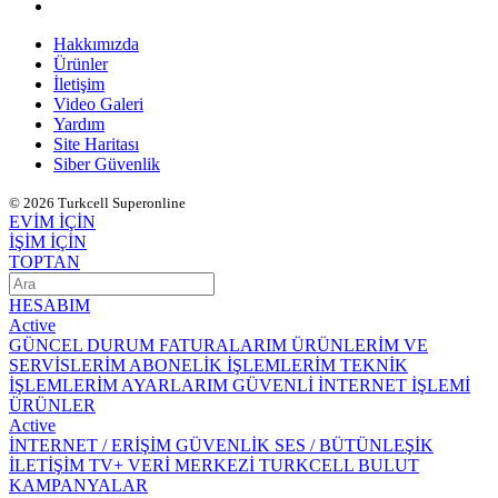
Hakkımızda
Ürünler
İletişim
Video Galeri
Yardım
Site Haritası
Siber Güvenlik
© 2026 Turkcell Superonline
EVİM İÇİN
İŞİM İÇİN
TOPTAN
HESABIM
Active
GÜNCEL DURUM
FATURALARIM
ÜRÜNLERİM VE
SERVİSLERİM
ABONELİK İŞLEMLERİM
TEKNİK
İŞLEMLERİM
AYARLARIM
GÜVENLİ İNTERNET İŞLEMİ
ÜRÜNLER
Active
İNTERNET / ERİŞİM
GÜVENLİK
SES / BÜTÜNLEŞİK
İLETİŞİM
TV+
VERİ MERKEZİ
TURKCELL BULUT
KAMPANYALAR