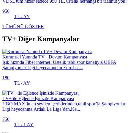
VDSL tüm hızlar sadece 950 TL, üstelik herhangi bir taahhüt yok!
950
TL / AY
TÜMÜNÜ GÖSTER
TV+ Diğer Kampanyalar
Kurumsal Yanında TV+ Devam Kampanyası
Işık hızında Fiber internet! Üstelik tabii spor kanalıyla UEFA
Şampiyonlar Ligi heyecanından EuroLea...
180
TL / AY
TV+ ile Eğlence İşinizde Kampanyası
HBO MAX’in en sevilen içeriklerinden,tabii spor’la Şampiyonlar
Ligi heyecanına,Ardalı La Liga’dan,Ke...
750
TL / 1 AY