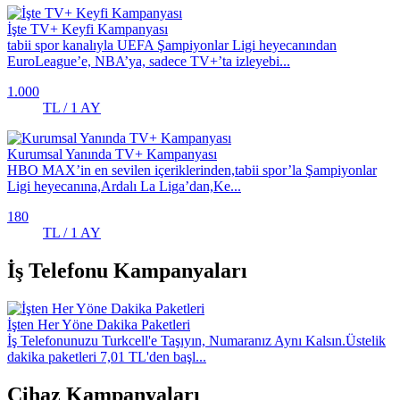
İşte TV+ Keyfi Kampanyası
tabii spor kanalıyla UEFA Şampiyonlar Ligi heyecanından
EuroLeague’e, NBA’ya, sadece TV+’ta izleyebi...
1.000
TL / 1 AY
Kurumsal Yanında TV+ Kampanyası
HBO MAX’in en sevilen içeriklerinden,tabii spor’la Şampiyonlar
Ligi heyecanına,Ardalı La Liga’dan,Ke...
180
TL / 1 AY
İş Telefonu Kampanyaları
İşten Her Yöne Dakika Paketleri
İş Telefonunuzu Turkcell'e Taşıyın, Numaranız Aynı Kalsın.Üstelik
dakika paketleri 7,01 TL'den başl...
Cihaz Kampanyaları