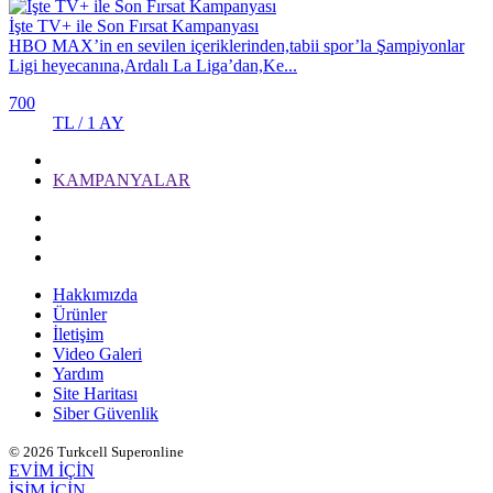
İşte TV+ ile Son Fırsat Kampanyası
HBO MAX’in en sevilen içeriklerinden,tabii spor’la Şampiyonlar
Ligi heyecanına,Ardalı La Liga’dan,Ke...
700
TL / 1 AY
KAMPANYALAR
Hakkımızda
Ürünler
İletişim
Video Galeri
Yardım
Site Haritası
Siber Güvenlik
© 2026 Turkcell Superonline
EVİM İÇİN
İŞİM İÇİN