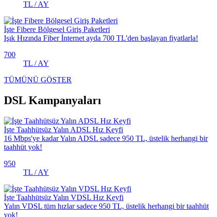
TL / AY
İşte Fibere Bölgesel Giriş Paketleri
Işık Hızında Fiber İnternet ayda 700 TL'den başlayan fiyatlarla!
700
TL / AY
TÜMÜNÜ GÖSTER
DSL Kampanyaları
İşte Taahhütsüz Yalın ADSL Hız Keyfi
16 Mbps'ye kadar Yalın ADSL sadece 950 TL, üstelik herhangi bir
taahhüt yok!
950
TL / AY
İşte Taahhütsüz Yalın VDSL Hız Keyfi
Yalın VDSL tüm hızlar sadece 950 TL, üstelik herhangi bir taahhüt
yok!