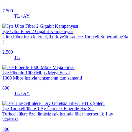
!
7.500
TL / AY
İşte Ultra Fiber 2 Gigabit Kampanyası
Ultra Fiber hızlı internet, Türkiye'de sadece Turkcell Superonline'da
!
2.500
TL
İşte Fiberde 1000 Mbps Mega Fırsat
1000 Mbps hızıyla tanışmanın tam zamanı!
800
TL / AY
İşte Turkcell’lilere 1 Ay Ücretsiz Fiber ile Hız Ş...
Turkcell'lilere özel limitsiz ışık hızında fiber internet ilk 1 ay
ücretsiz!
800