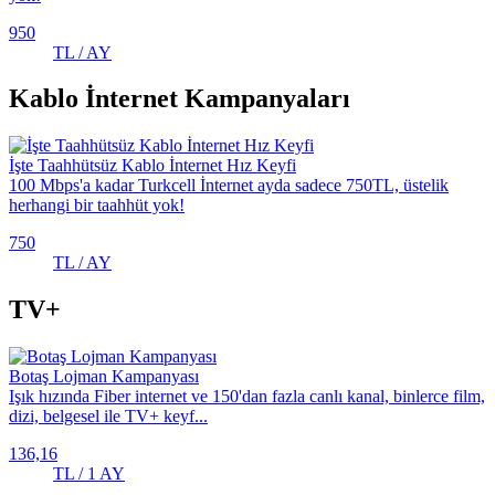
950
TL / AY
Kablo İnternet Kampanyaları
İşte Taahhütsüz Kablo İnternet Hız Keyfi
100 Mbps'a kadar Turkcell İnternet ayda sadece 750TL, üstelik
herhangi bir taahhüt yok!
750
TL / AY
TV+
Botaş Lojman Kampanyası
Işık hızında Fiber internet ve 150'dan fazla canlı kanal, binlerce film,
dizi, belgesel ile TV+ keyf...
136,16
TL / 1 AY