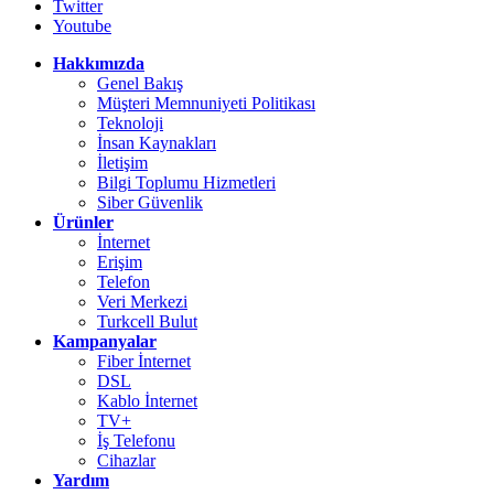
Twitter
Youtube
Hakkımızda
Genel Bakış
Müşteri Memnuniyeti Politikası
Teknoloji
İnsan Kaynakları
İletişim
Bilgi Toplumu Hizmetleri
Siber Güvenlik
Ürünler
İnternet
Erişim
Telefon
Veri Merkezi
Turkcell Bulut
Kampanyalar
Fiber İnternet
DSL
Kablo İnternet
TV+
İş Telefonu
Cihazlar
Yardım