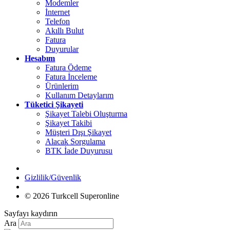
Modemler
İnternet
Telefon
Akıllı Bulut
Fatura
Duyurular
Hesabım
Fatura Ödeme
Fatura İnceleme
Ürünlerim
Kullanım Detaylarım
Tüketici Şikayeti
Şikayet Talebi Oluşturma
Şikayet Takibi
Müşteri Dışı Şikayet
Alacak Sorgulama
BTK İade Duyurusu
Gizlilik/Güvenlik
© 2026 Turkcell Superonline
Sayfayı kaydırın
Ara