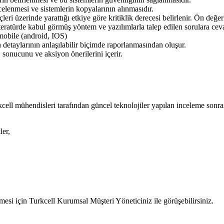
celenmesi ve sistemlerin kopyalarının alınmasıdır.
eçleri üzerinde yarattığı etkiye göre kritiklik derecesi belirlenir. Ön değe
iteratürde kabul görmüş yöntem ve yazılımlarla talep edilen sorulara ceva
mobile (android, IOS)
 detaylarının anlaşılabilir biçimde raporlanmasından oluşur.
 sonucunu ve aksiyon önerilerini içerir.
kcell mühendisleri tarafından güncel teknolojiler yapılan inceleme sonr
ler,
esi için Turkcell Kurumsal Müşteri Yöneticiniz ile görüşebilirsiniz.