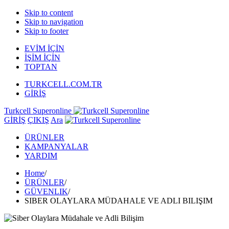
Skip to content
Skip to navigation
Skip to footer
EVİM İÇİN
İŞİM İÇİN
TOPTAN
TURKCELL.COM.TR
GİRİŞ
Turkcell Superonline
GİRİŞ
ÇIKIŞ
Ara
ÜRÜNLER
KAMPANYALAR
YARDIM
Home
/
ÜRÜNLER
/
GÜVENLIK
/
SIBER OLAYLARA MÜDAHALE VE ADLI BILIŞIM