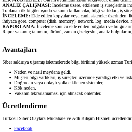
ANALİZ ÇALIŞMASI:
İnceleme üzere, etkilenen iş süreçlerinin in
Toplanan ilk bilgiler ışında vakanın kullanıcılar, bilgi varlıkları, iş sür
İNCELEME:
Elde edilen kopyalar veya canlı sistemler üzerinden, l
ihtiyaca göre, computer (disk, memory), network, log, media device, 
RAPORLAMA:
İnceleme sonucu elde edilen bulguları ve bulguların
Rapor vakanın; tanımını, türünü, zaman çizelgesini, analiz bulgularını,
Avantajları
​Siber saldırıya uğramış isletmelerede bilgi birikimi yüksek uzman Tur
Neden ve nasıl meydana geldi,
Müşteri bilgi varlıkları, iş süreçleri üzerinde yarattığı etki ve risk
Doğrudan veya dolaylı yolla etkilenen sistemler,
Kök neden,
Vakanın tekrarlamaması için alınacak önlemler.
Ücretlendirme
​Turkcell Siber Olaylara Müdahale ve Adli Bilişim Hizmeti ücretlendirm
Facebook