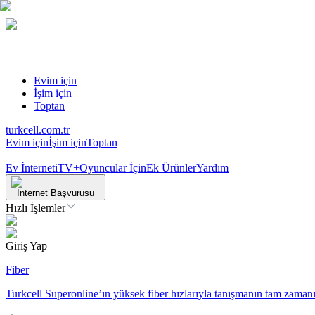
Evim için
İşim için
Toptan
turkcell.com.tr
Evim için
İşim için
Toptan
Ev İnterneti
TV+
Oyuncular İçin
Ek Ürünler
Yardım
İnternet Başvurusu
Hızlı İşlemler
Giriş Yap
Fiber
Turkcell Superonline’ın yüksek fiber hızlarıyla tanışmanın tam zamanı