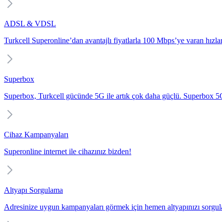
ADSL & VDSL
Turkcell Superonline’dan avantajlı fiyatlarla 100 Mbps’ye varan hızlarl
Superbox
Superbox, Turkcell gücünde 5G ile artık çok daha güçlü. Superbox 5G i
Cihaz Kampanyaları
Superonline internet ile cihazınız bizden!
Altyapı Sorgulama
Adresinize uygun kampanyaları görmek için hemen altyapınızı sorgul