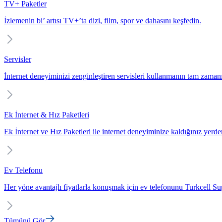
TV+ Paketler
İzlemenin bi’ artısı TV+’ta dizi, film, spor ve dahasını keşfedin.
Servisler
İnternet deneyiminizi zenginleştiren servisleri kullanmanın tam zaman
Ek İnternet & Hız Paketleri
Ek İnternet ve Hız Paketleri ile internet deneyiminize kaldığınız yerd
Ev Telefonu
Her yöne avantajlı fiyatlarla konuşmak için ev telefonunu Turkcell Sup
Tümünü Gör