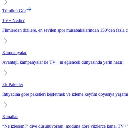
Tümünü Gör
TV+ Nedir?
Filmlerden dizilere, en sevilen spor müsabakalarından 150’den fazla c
Kampanyalar
Avantajlı kampanyalar ile TV+’ın eğlenceli dünyasında yerin hazır!
Ek Paketler
İhtiyacına göre paketleri keşfetmek ve izleme keyfini doyasıya yaşam
Kanallar
“Ne izlesem?” diye düşünüyorsan, moduna göre yüzlerce kanal TV+’t