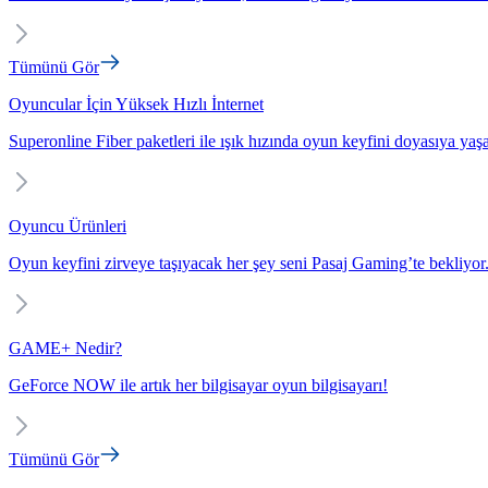
Tümünü Gör
Oyuncular İçin Yüksek Hızlı İnternet
Superonline Fiber paketleri ile ışık hızında oyun keyfini doyasıya yaş
Oyuncu Ürünleri
Oyun keyfini zirveye taşıyacak her şey seni Pasaj Gaming’te bekliyor
GAME+ Nedir?
GeForce NOW ile artık her bilgisayar oyun bilgisayarı!
Tümünü Gör