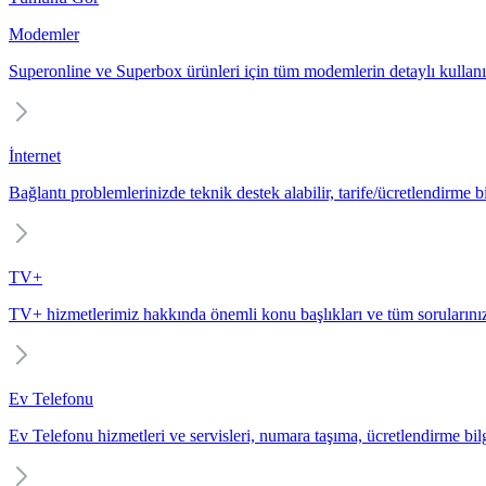
Modemler
Superonline ve Superbox ürünleri için tüm modemlerin detaylı kullanı
İnternet
Bağlantı problemlerinizde teknik destek alabilir, tarife/ücretlendirme bil
TV+
TV+ hizmetlerimiz hakkında önemli konu başlıkları ve tüm sorularınız
Ev Telefonu
Ev Telefonu hizmetleri ve servisleri, numara taşıma, ücretlendirme bilgi