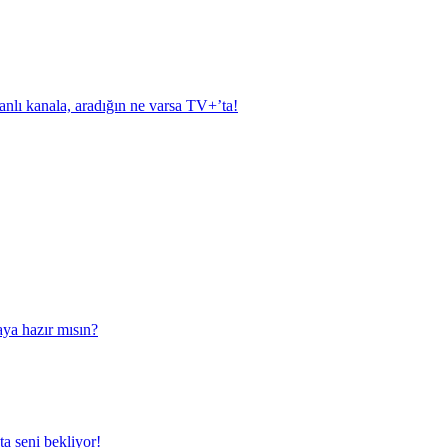
anlı kanala, aradığın ne varsa TV+’ta!
aya hazır mısın?
a seni bekliyor!