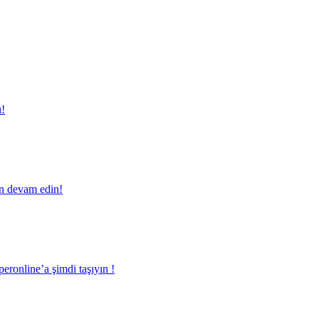
ı!
en devam edin!
eronline’a şimdi taşıyın !