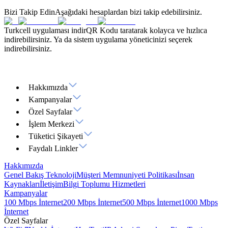
Bizi Takip Edin
Aşağıdaki hesaplardan bizi takip edebilirsiniz.
Turkcell uygulaması indir
QR Kodu taratarak kolayca ve hızlıca
indirebilirsiniz. Ya da sistem uygulama yöneticinizi seçerek
indirebilirsiniz.
Hakkımızda
Kampanyalar
Özel Sayfalar
İşlem Merkezi
Tüketici Şikayeti
Faydalı Linkler
Hakkımızda
Genel Bakış
Teknoloji
Müşteri Memnuniyeti Politikası
İnsan
Kaynakları
İletişim
Bilgi Toplumu Hizmetleri
Kampanyalar
100 Mbps İnternet
200 Mbps İnternet
500 Mbps İnternet
1000 Mbps
İnternet
Özel Sayfalar