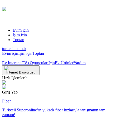
Evim için
İşim için
Toptan
turkcell.com.tr
Evim için
İşim için
Toptan
Ev İnterneti
TV+
Oyuncular İçin
Ek Ürünler
Yardım
İnternet Başvurusu
Hızlı İşlemler
Giriş Yap
Fiber
Turkcell Superonline’ın yüksek fiber hızlarıyla tanışmanın tam
zamanı!