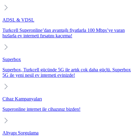
ADSL & VDSL
Turkcell Superonline’dan avantajlı fiyatlarla 100 Mbps’ye varan
hızlarla ev interneti fırsatını kaçırma!
Superbox
Superbox, Turkcell gücünde 5G ile artık çok daha güçlü. Superbox
5G ile yeni nesil ev interneti evinizde!
Cihaz Kampanyaları
Superonline internet ile cihazınız bizden!
Altyapı Sorgulama