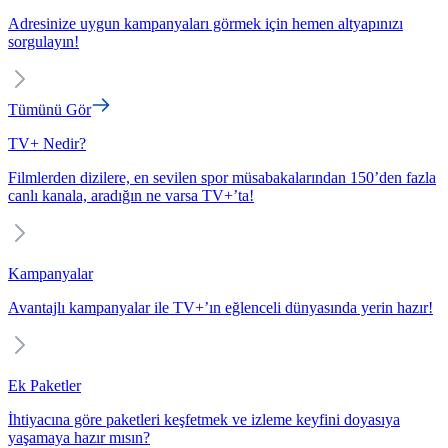
Adresinize uygun kampanyaları görmek için hemen altyapınızı
sorgulayın!
Tümünü Gör
TV+ Nedir?
Filmlerden dizilere, en sevilen spor müsabakalarından 150’den fazla
canlı kanala, aradığın ne varsa TV+’ta!
Kampanyalar
Avantajlı kampanyalar ile TV+’ın eğlenceli dünyasında yerin hazır!
Ek Paketler
İhtiyacına göre paketleri keşfetmek ve izleme keyfini doyasıya
yaşamaya hazır mısın?