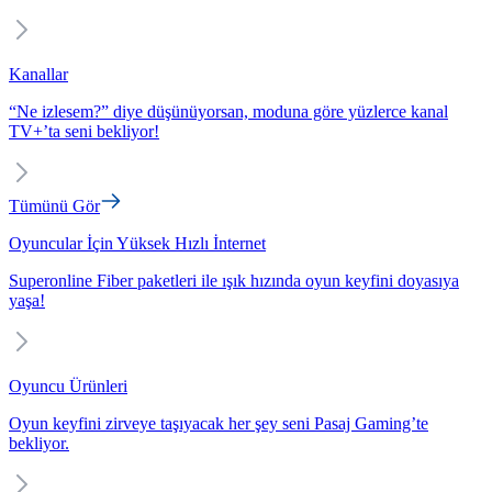
Kanallar
“Ne izlesem?” diye düşünüyorsan, moduna göre yüzlerce kanal
TV+’ta seni bekliyor!
Tümünü Gör
Oyuncular İçin Yüksek Hızlı İnternet
Superonline Fiber paketleri ile ışık hızında oyun keyfini doyasıya
yaşa!
Oyuncu Ürünleri
Oyun keyfini zirveye taşıyacak her şey seni Pasaj Gaming’te
bekliyor.