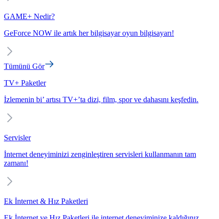
GAME+ Nedir?
GeForce NOW ile artık her bilgisayar oyun bilgisayarı!
Tümünü Gör
TV+ Paketler
İzlemenin bi’ artısı TV+’ta dizi, film, spor ve dahasını keşfedin.
Servisler
İnternet deneyiminizi zenginleştiren servisleri kullanmanın tam
zamanı!
Ek İnternet & Hız Paketleri
Ek İnternet ve Hız Paketleri ile internet deneyiminize kaldığınız