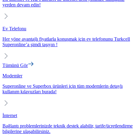
yerden devam edin!
Ev Telefonu
Her yöne avantajlı fiyatlarla konuşmak için ev telefonunu Turkcell
Superonline’a şimdi taşıyın !
Tümünü Gör
Modemler
Superonline ve Superbox ürünleri için tüm modemlerin detaylı
kullanım kılavuzları burada!
İnternet
Bağlantı problemlerinizde teknik destek alabilir, tarife/ücretlendirme
bilgilerine ulaşabilirsiniz.